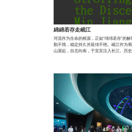
綿綿若存走岷江
河流作为生命的根源，正如“绵绵若存”的
勤不惰，稳定持久并延绵不绝。岷江作为蜀
山源起，自北向南，于宜宾注入长江。历史曾