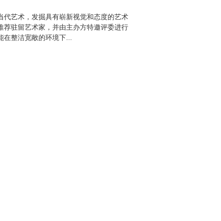
当代艺术，发掘具有崭新视觉和态度的艺术
推荐驻留艺术家，并由主办方特邀评委进行
在整洁宽敞的环境下...