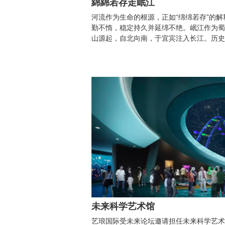
綿綿若存走岷江
河流作为生命的根源，正如“绵绵若存”的
勤不惰，稳定持久并延绵不绝。岷江作为蜀
山源起，自北向南，于宜宾注入长江。历史曾
未来科学艺术馆
艺琅国际受未来论坛邀请担任未来科学艺术